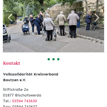
Zurück
Weite
Kontakt
Volkssolidarität Kreisverband
Bautzen e.V.
Stiftstraße 2a
01877 Bischofswerda
Tel.:
03594 743630
Fax: 03594 743637