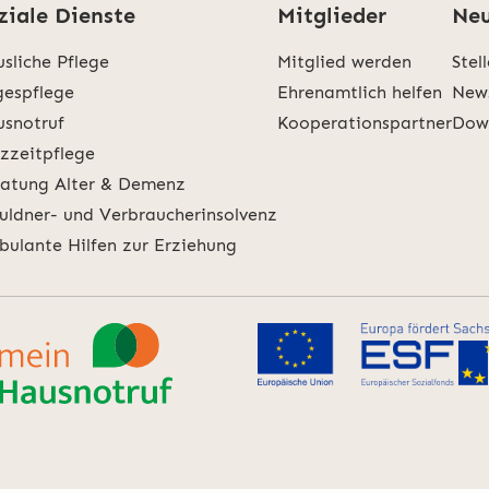
ziale Dienste
Mitglieder
Neu
sliche Pflege
Mitglied werden
Stel
espflege
Ehrenamtlich helfen
New
snotruf
Kooperationspartner
Dow
zzeitpflege
atung Alter & Demenz
uldner- und Verbraucherinsolvenz
ulante Hilfen zur Erziehung