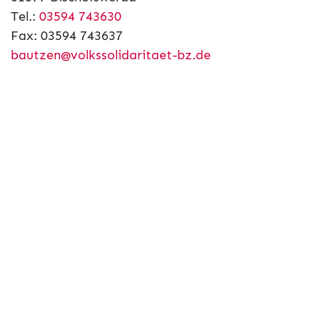
Tel.:
03594 743630
Fax: 03594 743637
bautzen@volkssolidaritaet-bz.de