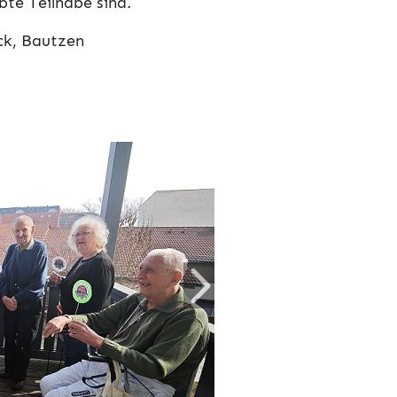
te Teilhabe sind.
ck, Bautzen
Weiter