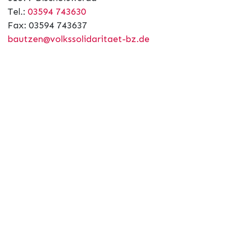
Tel.:
03594 743630
Fax: 03594 743637
bautzen@volkssolidaritaet-bz.de