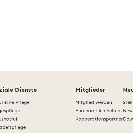
f
ziale Dienste
Mitglieder
Neu
sliche Pflege
Mitglied werden
Stel
espflege
Ehrenamtlich helfen
New
snotruf
Kooperationspartner
Dow
zzeitpflege