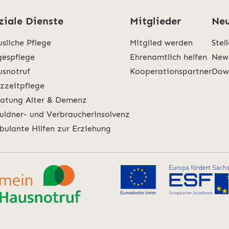
ziale Dienste
Mitglieder
Neu
sliche Pflege
Mitglied werden
Stel
espflege
Ehrenamtlich helfen
New
snotruf
Kooperationspartner
Dow
zzeitpflege
atung Alter & Demenz
uldner- und Verbraucherinsolvenz
ulante Hilfen zur Erziehung