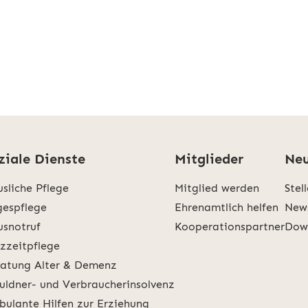
ziale Dienste
Mitglieder
Neu
sliche Pflege
Mitglied werden
Stel
espflege
Ehrenamtlich helfen
New
snotruf
Kooperationspartner
Dow
zzeitpflege
atung Alter & Demenz
uldner- und Verbraucherinsolvenz
ulante Hilfen zur Erziehung