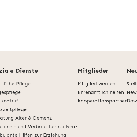
ziale Dienste
Mitglieder
Neu
sliche Pflege
Mitglied werden
Stel
espflege
Ehrenamtlich helfen
New
snotruf
Kooperationspartner
Dow
zzeitpflege
atung Alter & Demenz
uldner- und Verbraucherinsolvenz
ulante Hilfen zur Erziehung